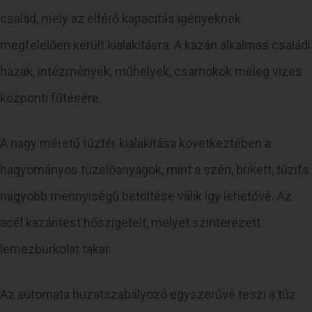
család, mely az eltérő kapacitás igényeknek
megfelelően került kialakításra. A kazán alkalmas családi
házak, intézmények, műhelyek, csarnokok meleg vizes
központi fűtésére.
A nagy méretű tűztér kialakítása következtében a
hagyományos tüzelőanyagok, mint a szén, brikett, tűzifa
nagyobb mennyiségű betöltése válik így lehetővé. Az
acél kazántest hőszigetelt, melyet szinterezett
lemezburkolat takar.
Az automata huzatszabályozó egyszerűvé teszi a tűz