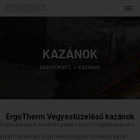
KAZÁNOK
ERGOFÉM KFT.
KAZÁNOK
ErgoTherm Vegyestüzelésű kazánok
Fejlesztéseink eredményeként került forgalmazásra a
kiváló hatásfokú ErgoTherm vegyes tüzelésű kazán