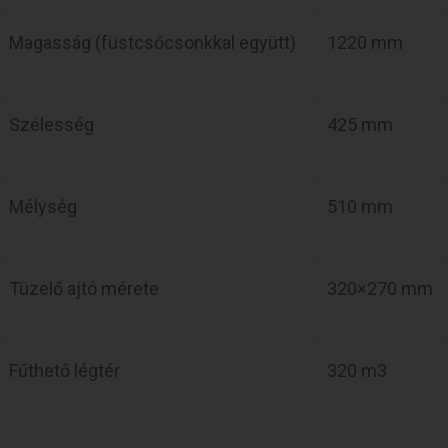
Magasság (füstcsőcsonkkal együtt)
1220 mm
Szélesség
425 mm
Mélység
510 mm
Tüzelő ajtó mérete
320×270 mm
Fűthető légtér
320 m3