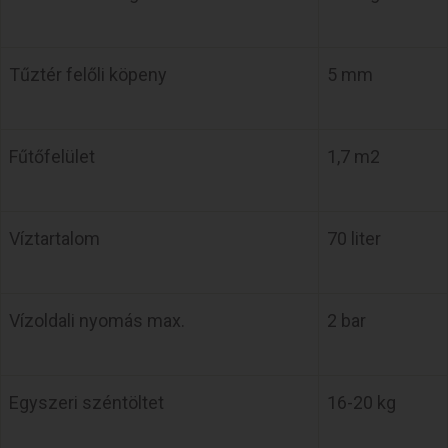
Tűztér felőli köpeny
5 mm
Fűtőfelület
1,7 m2
Víztartalom
70 liter
Vízoldali nyomás max.
2 bar
Egyszeri széntöltet
16-20 kg