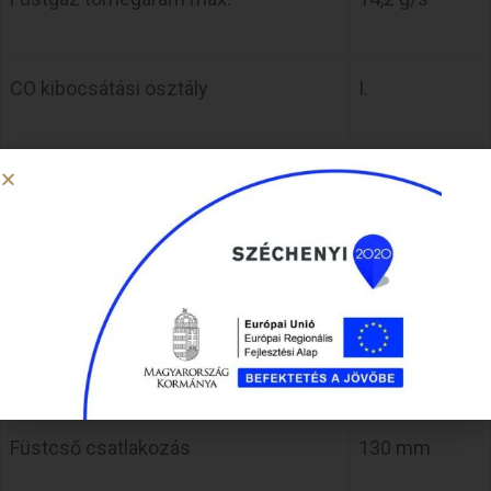
CO kibocsátási osztály
I.
Hatásfok
80%
Előremenő vízcsatlakozás
2″
Visszatérő vízcsatlakozás
2″
Füstcső csatlakozás
130 mm