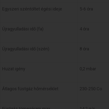
Egyszeri széntöltet égési ideje
5-6 óra
Újragyulladási idő (fa)
4 óra
Újragyulladási idő (szén)
8 óra
Huzat igény
0,2 mbar
Átlagos füstgáz hőmérséklet
230-250 Co
Füstgáz tömegáram max.
14,2 g/s