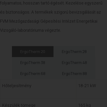
folyamatos, hosszan tartó égését. Kezelése egyszerű
és biztonságos. A termékek szigorú bevizsgálását az
FVM Mezőgazdasági Gépesítési Intézet Energetikai
Vizsgáló-laboratóriuma végezte.
ErgoTherm 20
ErgoTherm 28
ErgoTherm 38
ErgoTherm 48
ErgoTherm 68
ErgoTherm 88
Hőteljesítmény
18-21 kW
Készülék tömege
165 kg